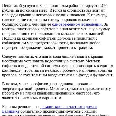
Цена такой услуги в Балашихинском районе стартует с 450
рублей за погонный метр. Итоговая стоимость зависит от
площади крыши и некоторых мелких нюансов. К примеру,
навешивание софитов на готовую кровлю выльется в
большую сумму, чем при ее
одновременном возведении
. За
монтаж пластиковых софитов вы заплатите меньшую сумму
по сравнению с использованием металлических панелей.
Подшивка карнизов софитами должна выполняться с
соблюдением мер предосторожности, поскольку любое
неуверенное движение может привести к травмам.
Следует помнить, что для отвода лишней влаги с крыши
необходимо установить водосточную систему. Монтаж
софитов и водосточной системы лучше производить в едином
комплексе, чтобы затем не было проблем с наличием воды на
кровле и ее губительным воздействием на фасад и фундамент.
В целом, монтаж софитов для подшивки кровли –
энергозатратный процесс. Многие стремятся переложить эту
проблему на плечи квалифицированных мастеров, что
является приемлемым вариантом.
Если вы решились на
ремонт кровли частного дома в
Балашихе
обязательно проконсультируйтесь с нашим
опытным мастером по кровле - это бесплатно! По телефону