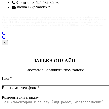
Звоните : 8-495-532-36-08
stroika058@yandex.ru
Обращаем ваше внимание на то, что данный интернет-сайт носит исключительно информационный
характер и не является публичной офертой, определяемой положениями Статьи 437 (2) Гражданского
кодекса РФ. Для получения подробной информации о стоимости указанных кровельных работ,
пожалуйста, обращайтесь в офис продаж по телефону: 8-495-532-36-08 или через Форму обратной
связи.
×
ЗАЯВКА ОНЛАЙН
Работаем в Балашихинском районе
Имя
*
Ваш номер телефона
*
Комментарий к заказу