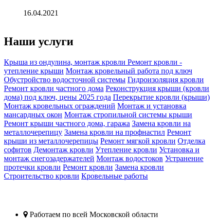
16.04.2021
Наши услуги
Крыша из ондулина, монтаж кровли
Ремонт кровли -
утепление крыши
Монтаж кровельный работа под ключ
Обустройство водосточной системы
Гидроизоляция кровли
Ремонт кровли частного дома
Реконструкция крыши (кровли
дома) под ключ, цены 2025 года
Перекрытие кровли (крыши)
Монтаж кровельных ограждений
Монтаж и установка
мансардных окон
Монтаж стропильной системы крыши
Ремонт крыши частного дома, гаража
Замена кровли на
металлочерепицу
Замена кровли на профнастил
Ремонт
крыши из металлочерепицы
Ремонт мягкой кровли
Отделка
софитов
Демонтаж кровли
Утепление кровли
Установка и
монтаж снегозадержателей
Монтаж водостоков
Устранение
протечки кровли
Ремонт кровли
Замена кровли
Строительство кровли
Кровельные работы
Кровельщики Балашиха
Работаем по всей
Московской области