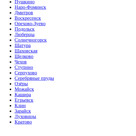
Пушкино
Наро-Фоминск
Дмитров
Воскресенск
Орехово-Зуево
Подольск
Люберцы
Солнечногорск
Шатура
Шаховская
Щелково
Чехов
Ступино
Серпухово
Серебряные пруды
Озёры
Можайск
Кашира
Егрьевск
Клин
Зарайск
Луховицы
Кратово