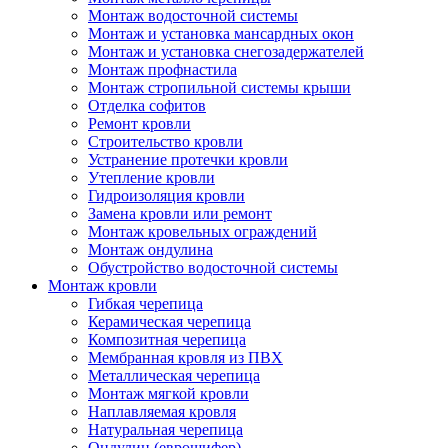
Монтаж водосточной системы
Монтаж и установка мансардных окон
Монтаж и установка снегозадержателей
Монтаж профнастила
Монтаж стропильной системы крыши
Отделка софитов
Ремонт кровли
Строительство кровли
Устранение протечки кровли
Утепление кровли
Гидроизоляция кровли
Замена кровли или ремонт
Монтаж кровельных ограждений
Монтаж ондулина
Обустройство водосточной системы
Монтаж кровли
Гибкая черепица
Керамическая черепица
Композитная черепица
Мембранная кровля из ПВХ
Металлическая черепица
Монтаж мягкой кровли
Наплавляемая кровля
Натуральная черепица
Ондулин (еврошифер)